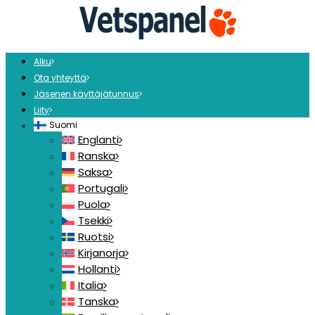
Alku
Ota yhteyttä
Jäsenen käyttäjätunnus
Liity
Suomi
Englanti
Ranska
Saksa
Portugali
Puola
Tsekki
Ruotsi
Kirjanorja
Hollanti
Italia
Tanska