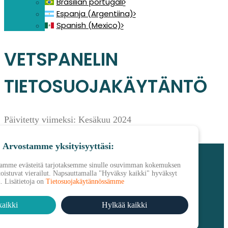
Brasilian portugali
Espanja (Argentiina)
Spanish (Mexico)
VETSPANELIN
TIETOSUOJAKÄYTÄNTÖ
Päivitetty viimeksi: Kesäkuu 2024
Katso tietosuojakäytäntö
Arvostamme yksityisyyttäsi:
Hyödyllisiä linkkejä:
amme evästeitä tarjotaksemme sinulle osuvimman kokemuksen
 toistuvat vierailut. Napsauttamalla "Hyväksy kaikki" hyväksyt
. Lisätietoja on
Tietosuojakäytännössämme
Ota yhteyttä
Usein kysyttyjä kysymyksiä
aikki
Hylkää kaikki
Vetspanelin käyttöehdot
VETSPANELIN TIETOSUOJAKÄYTÄNTÖ