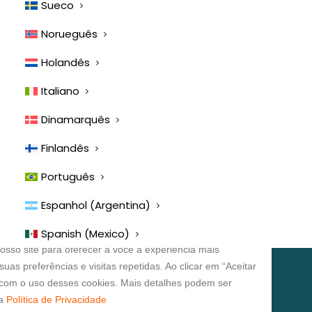
Sueco
Norueguês
Holandês
Italiano
Dinamarquês
Links úteis:
Finlandês
Contacte-nos
Perguntas Frequentes
Português
Termos e Condições do Vetspanel
Espanhol (Argentina)
POLÍTICA DE PRIVACIDADE DO VETSPANEL
lorizamos a sua privacidade:
Spanish (Mexico)
Deseja fazer uma pesquisa com o Vetspanel? Clique aqui.
sso site para oferecer a você a experiência mais
Clique aqui.
uas preferências e visitas repetidas. Ao clicar em “Aceitar
 com o uso desses cookies. Mais detalhes podem ser
A Vetspanel é gerida por:
sa
Política de Privacidade