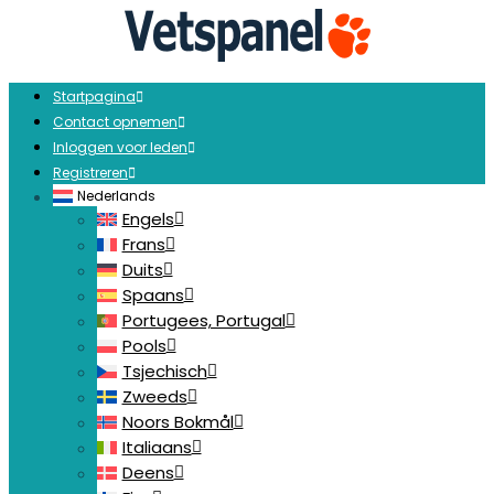
Startpagina
Contact opnemen
Inloggen voor leden
Registreren
Nederlands
Engels
Frans
Duits
Spaans
Portugees, Portugal
Pools
Tsjechisch
Zweeds
Noors Bokmål
Italiaans
Deens