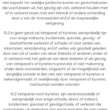
niet beperkt tot redelijke juridische kosten en gerechtskosten
die voortvloeien uit, het gevolg zijn van, verband houden met
of in verband staan met een inbreuk of andere schending
door u van de Voorwaarden en/of de toepasselijke
wetgeving.
10.2 In geen geval zal Vetspanel of Kynetec aansprakelijk zijn
voor enige indirecte, incidentele, speciale, gevolg- of
bestraffende verliezen of schade, of voor verlies van
inkomsten, winstderving, en/of verlies van goodwill geleden
door een Lid of Leden van deze Website of anderen onder of
in verband met het gebruik van deze Website of als gevolg
van Vetspanel’s of Kynetec’s prestatie of niet-nakoming
onder deze voorwaarden, ongeacht of de mogelijkheid van
dergelijke schade al dan niet aan Vetspanel of Kynetec is
bekendgemaakt of redelijkerwijs door Vetspanel of Kynetec
had kunnen worden voorzien.
10.3 Vetspanel noch Kynetec zijn verantwoordelijk of
aansprakelijk voor enige schade, direct of indirect,
incidenteel, speciaal of gevolgschade, of verliezen die
voortvloeien uit deelname aan enige enquête die aan Leden