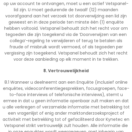
op uw account te ontvangen, moet u een actief Vetspanel-
lid zijn. U moet gedurende de twaalf (12) maanden
voorafgaand aan het verzoek tot doorverwijzing een lid zijn
geweest en in deze periode ten minste één (1) enquête
hebben voltooid. Vetspanel behoudt zich het recht voor om
tegoeden die zijn toegekend via de ‘Doorverwijzen van een
collega’-regeling te verwijderen of terug te betalen als
fraude of misbruik wordt vermoed, of als tegoeden per
vergissing zijn toegekend. Vetspanel behoudt zich het recht
voor deze aanbieding op elk moment in te trekken.
8. Vertrouwelijkheid
8.1 Wanneer u deelneemt aan een Enquête (inclusief online
enquêtes, videoconferentiegesprekken, focusgroepen, face-
to-face interviews of telefonische interviews), stemt u
ermee in dat u geen informatie openbaar zult maken en dat
u alle verkregen of verzamelde informatie met betrekking tot
een vragenlijst of enig ander marktonderzoeksproject of
activiteit met betrekking tot of gefaciliteerd door Kynetec en
Vetspanel strikt vertrouwelijk zult houden. Alle informatie die
in onze enquêtes wordt weergegeven, met inbegrip van