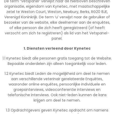
De term “Vetspanel” verwijst naar de hierboven beschreven
organisatie, eigendom van Kynetec, met maatschappelijke
zetel te Weston Court, Weston, Newbury, Berks, RG20 8JE,
Verenigd Koninkrijk. De term ‘u’ verwijst naar de gebruiker of
bezoeker van de website, elke deelnemer aan de enquêtes,
of elke persoon die zich heeft geregistreerd (of heeft
verzocht om zich te registreren) als lid van het Vetspanel-
panel.
1. Diensten verleend door Kynetec
1.1 Kynetec biedt alle personen gratis toegang tot de Website.
Bepaalde onderdelen zijn alleen toegankelijk voor leden.
1.2 Kynetec biedt Leden de mogelijkheid om deel te nemen
aan verschillende veterinair gerelateerde Enquêtes,
waaronder online enquêtes, persoonlijke individuele en
groepsinterviews, videoconferentie interviews en
telefonische interviews. Ook niet-leden kunnen de kans
krijgen om deel te nemen.
1.3 Opdrachtgevers geven Kynetec opdracht om namens