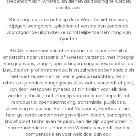
toebehoort aan Kynetec, en dienen als zodanig te worden
beschouwd.
8.5 U mag de informatie op deze Website niet kopiëren,
wijzigen, weergeven, uploaden of verspreiden zonder de
voorafgaande uitdrukkelijke schriftelijke toestemming van
Kynetec.
8.6 Alle communicatie of materiaal dat u per e-mail of
anderszins naar Vetspanel of Kynetec verzendt, met inbegrip
van gegevens, vragen, opmerkingen, suggesties, reacties op
Enquêtes en profielinformatie, is en zal worden behandeld als
niet-vertrouwelijk en vrij van eigendomsrechten, tenzij
uitdrukkelijk anders aangegeven. Alles wat u verzendt of post,
kan door Vetspanel, Kynetec of zijn filialen voor elk doel
worden gebruikt, met inbegrip van, maar niet beperkt tot
reproductie, openbaarmaking, transmissie, publicatie,
uitzending en posting. Het staat Vetspanel, Kynetec of aan
haar gelieerde ondernemingen vrij om ideeën, concepten,
knowhow of technieken te gebruiken die zijn opgenomen in
communicatie die u naar deze Website verzendt, zonder
compensatie en voor welk doel dan ook.