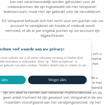
kan niet verantwoordelijk worden gehouden voor de
cadeaubonnen die zijn ingewisseld van het Vetspanel-
ledenaccount, maar niet zijn gebruikt vóór de vervaldatum.
6.5 Vetspanel behoudt zich het recht voor om punten van uw
account te verwijderen als fraude of misbruik wordt
vermoed, of als er per ongeluk punten op uw account zijn
bijgeschreven.
7. Doorverwijzen van een collega
echten veel waarde aan uw privacy:
7.1 Vetspanel kan per e-mail contact met u opnemen om u
 onze website om u de meest relevante ervaring te bieden door
uit te nodigen een collega door te verwijzen voor deelname
lde bezoeken te onthouden. Door op "Alles accepteren" te
aan een bepaalde enquête of om lid te worden van het
et gebruik van deze cookies. Verdere details zijn te vinden in ons
panel.
7.2 Om in aanmerking te komen, moet de collega die u
 alles
Weiger alles
doorverwijst werkzaam zijn als veterinaire professional in het
land dat in de Vetspanel-uitnodiging wordt genoemd, bereid
zijn om deel te nemen aan veterinair marktonderzoek en op
geen enkel moment lid zijn geweest van Vetspanel in de zes
maanden voorafgaand aan het verwijzingsverzoek. Op het