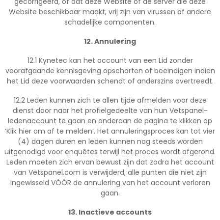
gecorrigeerd, of dat deze Website of de server die deze
Website beschikbaar maakt, vrij zijn van virussen of andere
schadelijke componenten.
12. Annulering
12.1 Kynetec kan het account van een Lid zonder
voorafgaande kennisgeving opschorten of beëindigen indien
het Lid deze voorwaarden schendt of anderszins overtreedt.
12.2 Leden kunnen zich te allen tijde afmelden voor deze
dienst door naar het profielgedeelte van hun Vetspanel-
ledenaccount te gaan en onderaan de pagina te klikken op
‘Klik hier om af te melden’. Het annuleringsproces kan tot vier
(4) dagen duren en leden kunnen nog steeds worden
uitgenodigd voor enquêtes terwijl het proces wordt afgerond.
Leden moeten zich ervan bewust zijn dat zodra het account
van Vetspanel.com is verwijderd, alle punten die niet zijn
ingewisseld VÓÓR de annulering van het account verloren
gaan.
13. Inactieve accounts