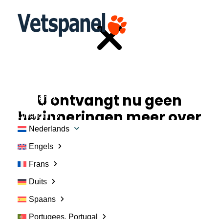
Hoofd
Profiel
Enquêtes
Punten inwisselen
Blog
U ontvangt nu geen
Bronnen
Contact opnemen
herinneringen meer over
Uitloggen
deze enquête.
Nederlands
Engels
Frans
Duits
Inloggen
Spaans
Portugees, Portugal