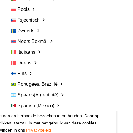
Pools
Tsjechisch
Zweeds
Noors Bokmål
Italiaans
Deens
Nuttige link:
Fins
Contact opnemen
Portugees, Brazilië
Veelgestelde vragen
Spaans(Argentinië)
chten veel waarde aan uw privacy:
Algemene voorwaarden van Vetspanel
PRIVACYBELEID VAN VETSPANEL
Spanish (Mexico)
op onze website om u de meest relevante ervaring te
euren en herhaalde bezoeken te onthouden. Door op
Onderzoek doen met Vetspanel?
Klik hier.
klikken, stemt u in met het gebruik van deze cookies.
e vinden in ons
Privacybeleid
Vetspanel wordt beheerd door: