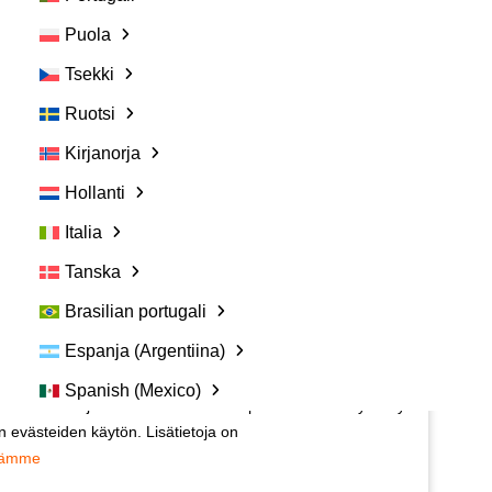
Puola
Tsekki
Ruotsi
Kirjanorja
Hyödyllisiä linkkejä:
Hollanti
Ota yhteyttä
Italia
Usein kysyttyjä kysymyksiä
Tanska
Vetspanelin käyttöehdot
Brasilian portugali
VETSPANELIN TIETOSUOJAKÄYTÄNTÖ
Arvostamme yksityisyyttäsi:
Espanja (Argentiina)
Haluatko tehdä tutkimuksia Vetspanelin kanssa?
llamme evästeitä tarjotaksemme sinulle osuvimman
Spanish (Mexico)
Napsauta tähän.
 valintasi ja toistuvat vierailut. Napsauttamalla "Hyväksy
n evästeiden käytön. Lisätietoja on
Vetspanelia hallinnoi:
sämme