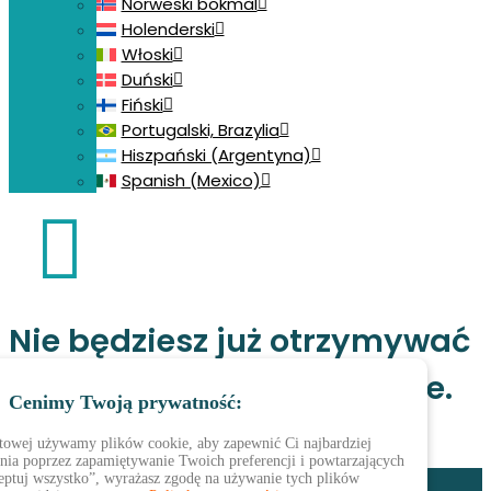
Norweski bokmål
Holenderski
Włoski
Duński
Fiński
Portugalski, Brazylia
Hiszpański (Argentyna)
Spanish (Mexico)
Nie będziesz już otrzymywać
przypomnień o tej ankiecie.
Cenimy Twoją prywatność:
netowej używamy plików cookie, aby zapewnić Ci najbardziej
Zaloguj się
ia poprzez zapamiętywanie Twoich preferencji i powtarzających
ceptuj wszystko”, wyrażasz zgodę na używanie tych plików