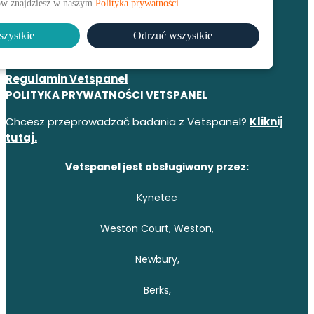
łów znajdziesz w naszym
Polityka prywatności
Przydatne łącza:
szystkie
Odrzuć wszystkie
Skontaktuj się z nami
Najczęściej zadawane pytania
Regulamin Vetspanel
POLITYKA PRYWATNOŚCI VETSPANEL
Chcesz przeprowadzać badania z Vetspanel?
Kliknij
tutaj.
Vetspanel jest obsługiwany przez:
Kynetec
Weston Court, Weston,
Newbury,
Berks,