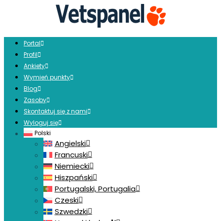
Portal
Profil
Ankiety
Wymień punkty
Blog
Zasoby
Skontaktuj się z nami
Wyloguj się
Polski
Angielski
Francuski
Niemiecki
Hiszpański
Portugalski, Portugalia
Czeski
Szwedzki