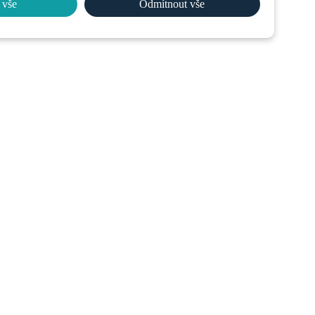
 vše
Odmítnout vše