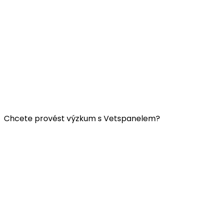
Užitečné odkazy:
Kontaktujte nás
FAQ
Všeobecné obchodní podmínky Vetspanelu
ZÁSADY OCHRANY OSOBNÍCH ÚDAJŮ VETSPANELU
Chcete provést výzkum s Vetspanelem?
Klikněte
sem.
Společnost Vetspanel provozuje:
Kynetec
Weston Court, Weston,