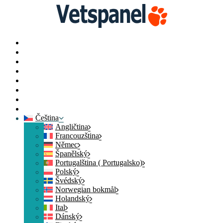
Portál
Profil
Průzkumy
Body z výměny
Blog
Prostředky
Kontaktujte nás
Odhlásit se
Čeština
Angličtina
Francouzština
Němec
Španělský
Portugalština ( Portugalsko)
Polský
Švédský
Norwegian bokmål
Holandský
Ital
Dánský