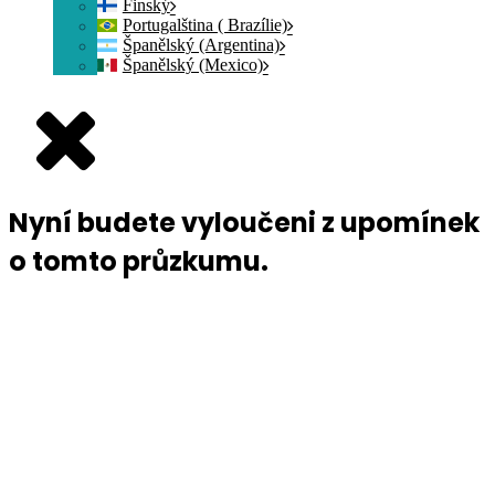
Finský
Portugalština ( Brazílie)
Španělský (Argentina)
Španělský (Mexico)
Nyní budete vyloučeni z upomínek
o tomto průzkumu.
Přihlášení