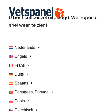
U bent succesvol uitgelogd. We hopen u
snel weer te zien!
Startpagina
Contact opnemen
Inloggen voor leden
Registreren
Nederlands
Engels
Frans
Duits
Spaans
Portugees, Portugal
Nuttige link:
Pools
Tsjechisch