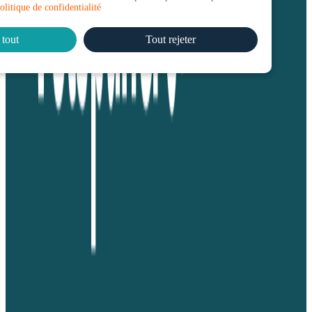
olitique de confidentialité
 tout
Tout rejeter