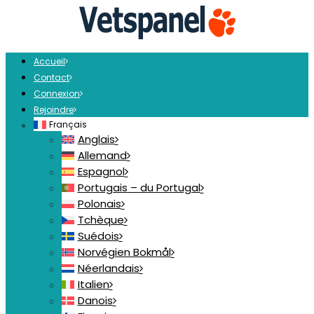
Accueil
Contact
Connexion
Rejoindre
Français
Anglais
Allemand
Espagnol
Portugais – du Portugal
Polonais
Tchèque
Suédois
Norvégien Bokmål
Néerlandais
Italien
Danois