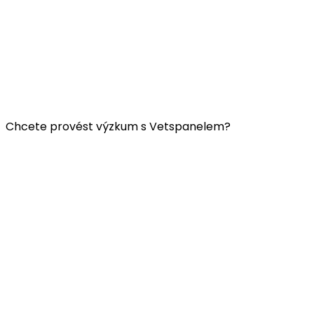
Užitečné odkazy:
Kontaktujte nás
FAQ
Všeobecné obchodní podmínky Vetspanelu
ZÁSADY OCHRANY OSOBNÍCH ÚDAJŮ VETSPANELU
Chcete provést výzkum s Vetspanelem?
Klikněte
sem.
Společnost Vetspanel provozuje:
Kynetec
Weston Court, Weston,
Newbury,
Berks,