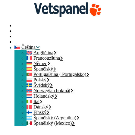
Domovská stránka
Kontaktujte nás
Přihlásit člena
Přidat se
Čeština
Angličtina
Francouzština
Němec
Španělský
Portugalština ( Portugalsko)
Polský
Švédský
Norwegian bokmål
Holandský
Ital
Dánský
Finský
Španělský (Argentina)
Španělský (Mexico)