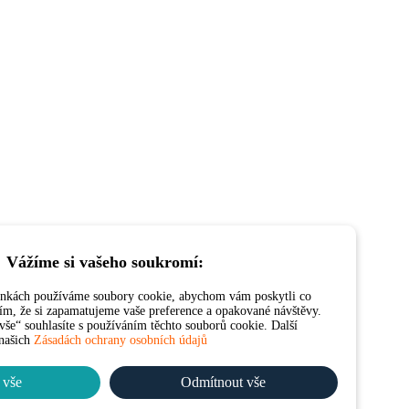
Vážíme si vašeho soukromí:
ánkách používáme soubory cookie, abychom vám poskytli co
 tím, že si zapamatujeme vaše preference a opakované návštěvy.
še“ souhlasíte s používáním těchto souborů cookie. Další
 našich
Zásadách ochrany osobních údajů
 vše
Odmítnout vše