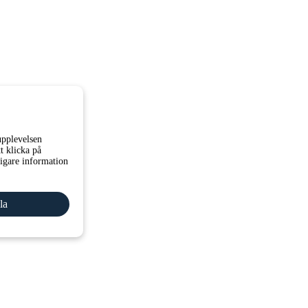
upplevelsen
 klicka på
ligare information
la