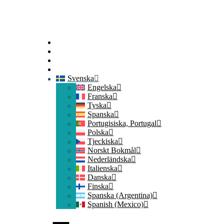
Startsida
Kontakta oss
Medlemsinloggning
Gå med
Svenska
Engelska
Franska
Tyska
Spanska
Portugisiska, Portugal
Polska
Tjeckiska
Norskt Bokmål
Nederländska
Italienska
Danska
Finska
Spanska (Argentina)
Spanish (Mexico)