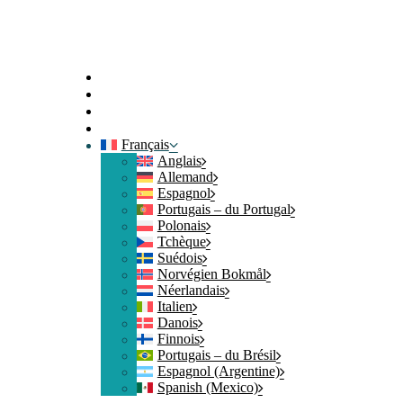
Accueil
Contact
Connexion
Rejoindre
Français
Anglais
Allemand
Espagnol
Portugais – du Portugal
Polonais
Tchèque
Suédois
Norvégien Bokmål
Néerlandais
Italien
Danois
Finnois
Portugais – du Brésil
Espagnol (Argentine)
Spanish (Mexico)