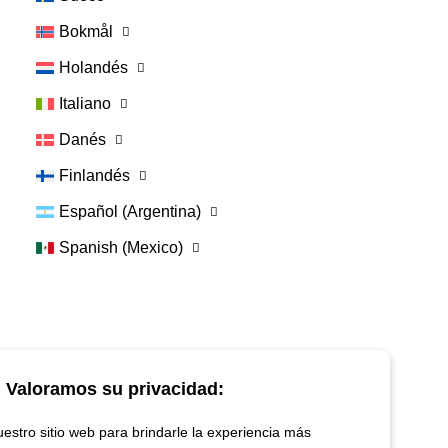
Bokmål
Holandés
Italiano
Danés
Finlandés
Español (Argentina)
Spanish (Mexico)
Enlace:
Contacte con nosotros
Preguntas Frecuentes
Valoramos su privacidad:
Términos y condiciones de Vetspanel
POLÍTICA DE PRIVACIDAD DE VETSPANEL
stro sitio web para brindarle la experiencia más