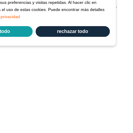
us preferencias y visitas repetidas. Al hacer clic en
¿Quiere investigar con Vetspanel? Haga clic aquí.
Haga
a el uso de estas cookies. Puede encontrar más detalles
clic aquí.
 privacidad
Vetspanel es operado por:
 todo
rechazar todo
Kynetec
Weston Court, Weston
Newbury
Berks,
RG20 8JE
Reino Unido