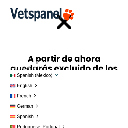
Portal
Perfil
Encuestas
Intercambiar puntos
Blog
A partir de ahora
Recursos
Contacte con nosotros
quedarás excluido de los
Cerrar sesión
recordatorios sobre esta
Spanish (Mexico)
encuesta.
English
French
German
Spanish
Iniciar sesión
Portuguese, Portugal