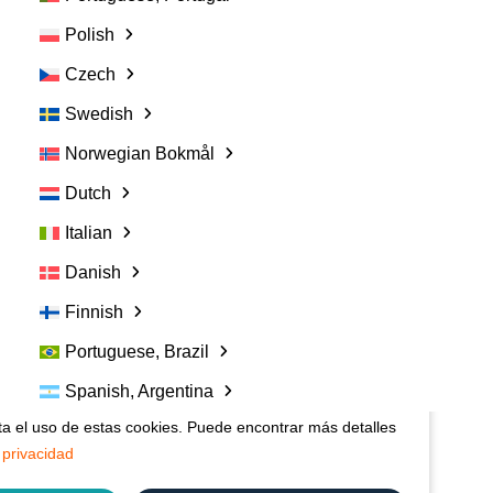
Polish
Czech
Swedish
Enlace:
Norwegian Bokmål
Contacte con nosotros
Dutch
Preguntas Frecuentes
Italian
Términos y condiciones de Vetspanel
Danish
POLÍTICA DE PRIVACIDAD DE VETSPANEL
Finnish
Valoramos su privacidad:
¿Quiere investigar con Vetspanel? Haga clic aquí.
Haga
Portuguese, Brazil
clic aquí.
stro sitio web para brindarle la experiencia más
Spanish, Argentina
us preferencias y visitas repetidas. Al hacer clic en
Vetspanel es operado por:
pta el uso de estas cookies. Puede encontrar más detalles
 privacidad
Kynetec