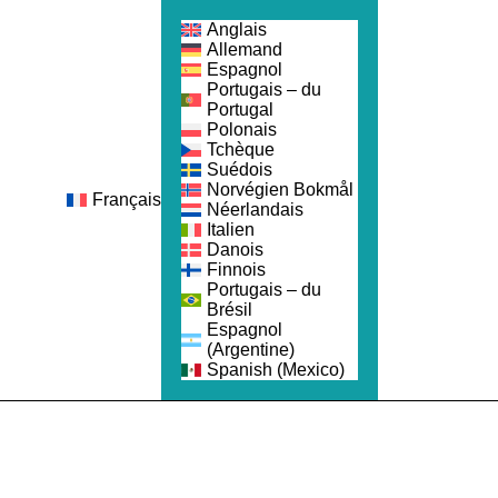
Anglais
Allemand
Espagnol
Portugais – du
Portugal
Polonais
Tchèque
Suédois
Norvégien Bokmål
Français
ejoindre
Néerlandais
Italien
Danois
Finnois
Portugais – du
Brésil
Espagnol
(Argentine)
Spanish (Mexico)