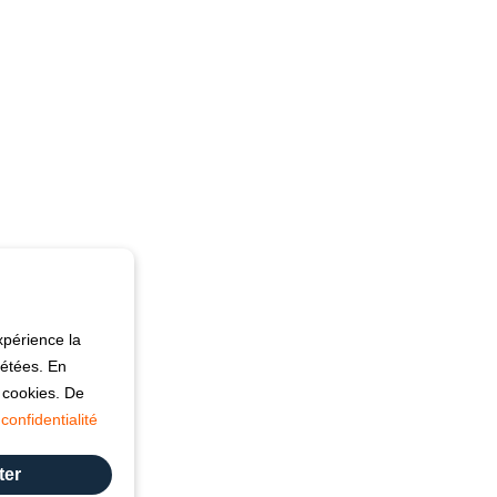
xpérience la
pétées. En
s cookies. De
confidentialité
ter