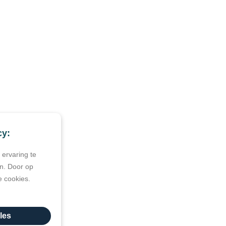
cy:
ervaring te
n. Door op
e cookies.
les