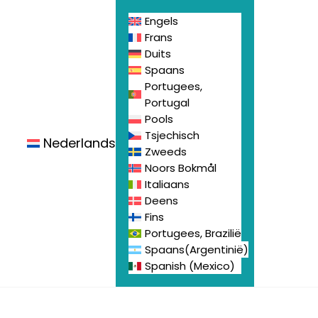
Engels
Frans
Duits
Spaans
Portugees,
Portugal
Pools
Tsjechisch
eren
Nederlands
Zweeds
Noors Bokmål
Italiaans
Deens
Fins
Portugees, Brazilië
Spaans(Argentinië)
Spanish (Mexico)