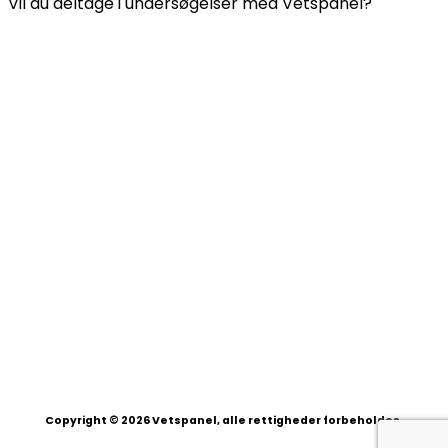
Vil du deltage i undersøgelser med Vetspanel?
Klik
her.
Vetspanel drives af:
Kynetec
Weston Court, Weston,
Newbury,
Berks,
RG20 8JE
Det Forenede Kongerige
Copyright © 2026 Vetspanel, alle rettigheder forbeholdes.