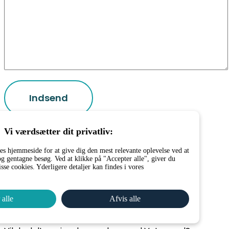
Vi værdsætter dit privatliv:
Nyttige links:
es hjemmeside for at give dig den mest relevante oplevelse ved at
g gentagne besøg. Ved at klikke på "Accepter alle", giver du
isse cookies. Yderligere detaljer kan findes i vores
Kontakt os
FAQ (Ofte Stillede Spørgsmål)
Vetspanels vilkår og betingelser
 alle
Afvis alle
VETSPANEL PRIVATLIVSPOLITIK