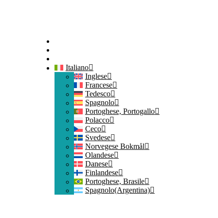
Home
Contatti
Iscriviti
Italiano
Inglese
Francese
Tedesco
Spagnolo
Portoghese, Portogallo
Polacco
Ceco
Svedese
Norvegese Bokmål
Olandese
Danese
Finlandese
Portoghese, Brasile
Spagnolo(Argentina)