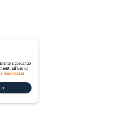
tinente ricordando
nsenti all'uso di
la riservatezza
tto