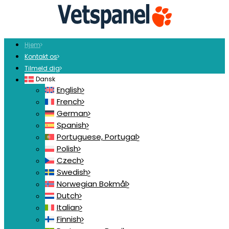
Hjem
Kontakt os
Tilmeld dig
Dansk
English
French
German
Spanish
Portuguese, Portugal
Polish
Czech
Swedish
Norwegian Bokmål
Dutch
Italian
Finnish