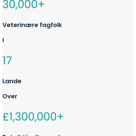
30,000
+
Veterinære fagfolk
I
17
Lande
Over
£
1,300,000
+