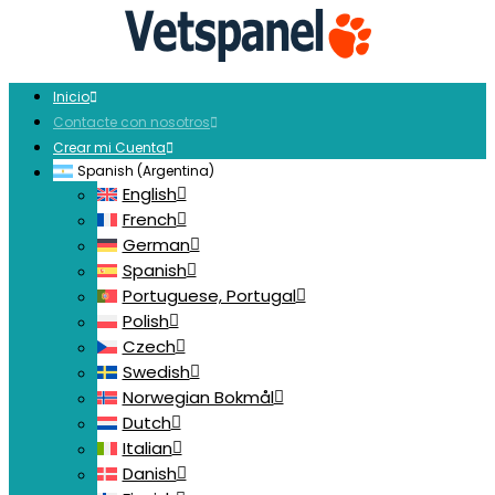
Inicio
Contacte con nosotros
Crear mi Cuenta
Spanish (Argentina)
English
French
German
Spanish
Portuguese, Portugal
Polish
Czech
Swedish
Norwegian Bokmål
Dutch
Italian
Danish