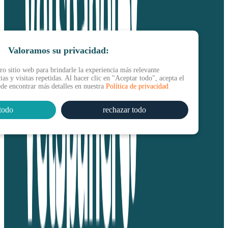
Valoramos su privacidad:
o sitio web para brindarle la experiencia más relevante
as y visitas repetidas. Al hacer clic en "Aceptar todo", acepta el
ede encontrar más detalles en nuestra
Política de privacidad
todo
rechazar todo