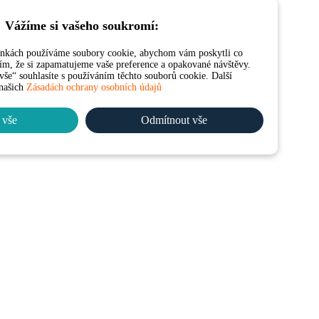
Vážíme si vašeho soukromí:
ánkách používáme soubory cookie, abychom vám poskytli co
 tím, že si zapamatujeme vaše preference a opakované návštěvy.
še“ souhlasíte s používáním těchto souborů cookie. Další
 našich
Zásadách ochrany osobních údajů
 vše
Odmítnout vše