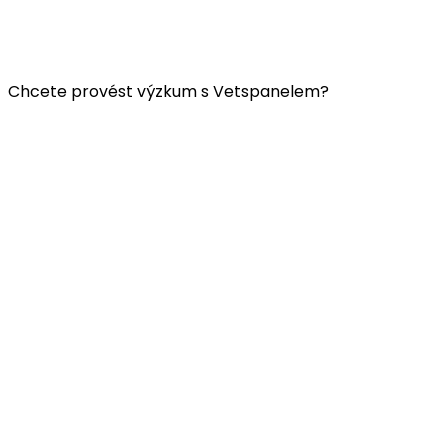
FAQ
Všeobecné obchodní podmínky Vetspanelu
ZÁSADY OCHRANY OSOBNÍCH ÚDAJŮ VETSPANELU
Chcete provést výzkum s Vetspanelem?
Klikněte
sem.
Společnost Vetspanel provozuje:
Kynetec
Weston Court, Weston,
Newbury,
Berks,
RG20 8JE
Velká Británie