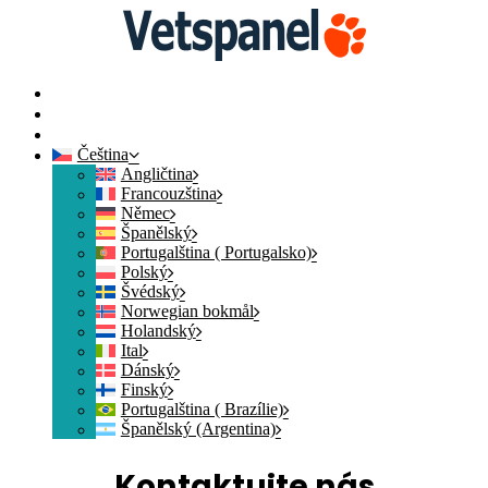
Domovská stránka
Kontaktujte nás
Přidat se
Čeština
Angličtina
Francouzština
Němec
Španělský
Portugalština ( Portugalsko)
Polský
Švédský
Norwegian bokmål
Holandský
Ital
Dánský
Finský
Portugalština ( Brazílie)
Španělský (Argentina)
Kontaktujte nás