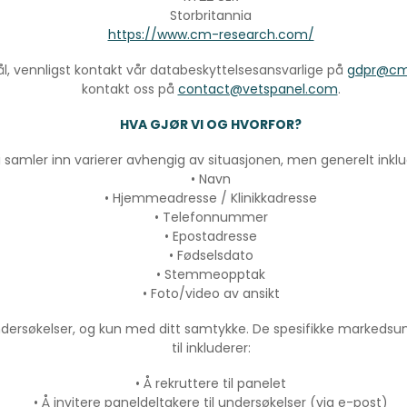
Storbritannia
https://www.cm-research.com/
l, vennligst kontakt vår databeskyttelsesansvarlige på
gdpr@cm
kontakt oss på
contact@vetspanel.com
.
HVA GJØR VI OG HVORFOR?
 samler inn varierer avhengig av situasjonen, men generelt inkl
• Navn
• Hjemmeadresse / Klinikkadresse
• Telefonnummer
• Epostadresse
• Fødselsdato
• Stemmeopptak
• Foto/video av ansikt
ndersøkelser, og kun med ditt samtykke. De spesifikke markeds
til inkluderer:
• Å rekruttere til panelet
• Å invitere paneldeltakere til undersøkelser (via e-post)