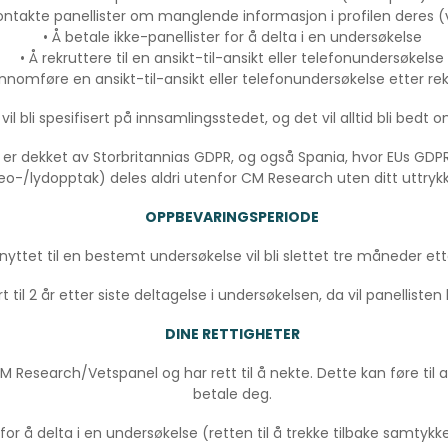
kontakte panellister om manglende informasjon i profilen deres (
• Å betale ikke-panellister for å delta i en undersøkelse
• Å rekruttere til en ansikt-til-ansikt eller telefonundersøkelse
ennomføre en ansikt-til-ansikt eller telefonundersøkelse etter rek
il bli spesifisert på innsamlingsstedet, og det vil alltid bli bedt 
m er dekket av Storbritannias GDPR, og også Spania, hvor EUs GD
deo-/lydopptak) deles aldri utenfor CM Research uten ditt uttryk
OPPBEVARINGSPERIODE
yttet til en bestemt undersøkelse vil bli slettet tre måneder ette
 til 2 år etter siste deltagelse i undersøkelsen, da vil panellisten
DINE RETTIGHETER
 CM Research/Vetspanel og har rett til å nekte. Dette kan føre til a
betale deg.
 å delta i en undersøkelse (retten til å trekke tilbake samtykke