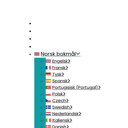
Hjem
Kontakt oss
Logg på
Bli med
Norsk bokmål
Engelsk
Fransk
Tysk
Spansk
Portugisisk (Portugal)
Polsk
Czech
Swedish
Nederlandsk
Italiensk
Danish