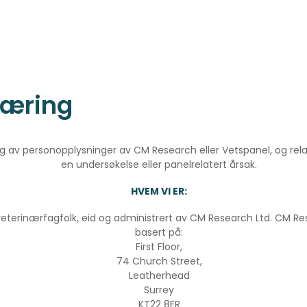
læring
g av personopplysninger av CM Research eller Vetspanel, og rela
en undersøkelse eller panelrelatert årsak.
HVEM VI ER:
eterinærfagfolk, eid og administrert av CM Research Ltd. CM R
basert på:
First Floor,
74 Church Street,
Leatherhead
Surrey
KT22 8ER