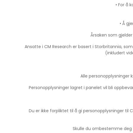
• For å 
• Å gj
Årsaken som gjelder v
Ansatte i CM Research er basert i Storbritannia, so
(inkludert vi
Alle personopplysninger kn
Personopplysninger lagret i panelet vil bli oppbevart
Du er ikke forpliktet til å gi personopplysninger til
Skulle du ombestemme deg for