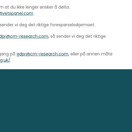
om at du ikke lenger ønsker å delta.
@vetspanel.com
 sender vi deg det riktige forespørselsskjemaet.
dpr@cm-research.com
, så sender vi deg det riktige
mgang på
gdpr@cm-research.com
, eller på annen måte
rg.uk/