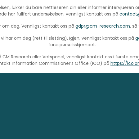
elsen, lukker du bare nettleseren din eller informer intervjueren 
rede har fullført undersøkelsen, vennligst kontakt oss på
contact
har om deg. Vennligst kontakt oss på
gdpr@cm-research.com
, så
 vi har om deg (rett til sletting). Igjen, vennligst kontakt oss på
g
forespørselsskjemaet.
å CM Research eller Vetspanel, vennligst kontakt oss i første o
ntakt Information Commissioner’s Office (ICO) på
https://ico.o