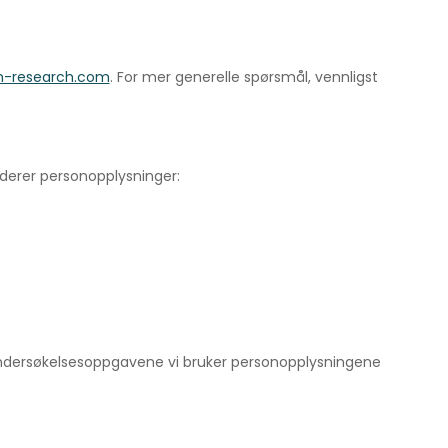
-research.com
. For mer generelle spørsmål, vennligst
uderer personopplysninger:
undersøkelsesoppgavene vi bruker personopplysningene