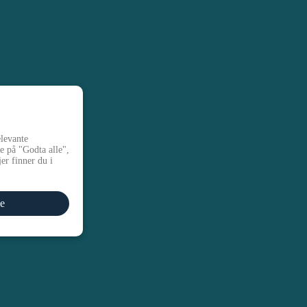
elevante
e på "Godta alle",
er finner du i
le