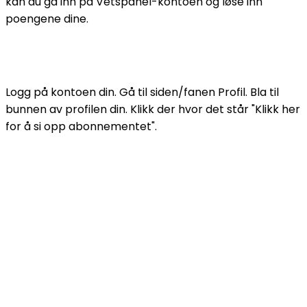
kan du gå inn på Vetspanel-kontoen og løse inn
poengene dine.
Hvordan sier jeg opp abonnementet mitt hos
VetSpanel?
Logg på kontoen din. Gå til siden/fanen Profil. Bla til
bunnen av profilen din. Klikk der hvor det står "Klikk her
for å si opp abonnementet".