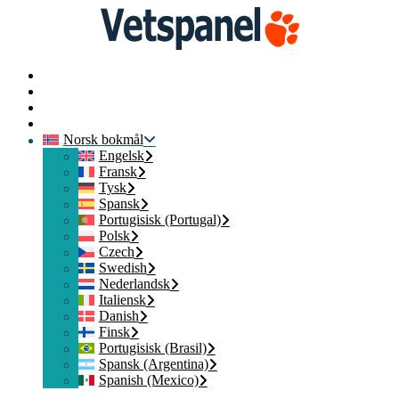
Hjem
Kontakt oss
Logg på
Bli med
Norsk bokmål
Engelsk
Fransk
Tysk
Spansk
Portugisisk (Portugal)
Polsk
Czech
Swedish
Nederlandsk
Italiensk
Danish
Finsk
Portugisisk (Brasil)
Spansk (Argentina)
Spanish (Mexico)