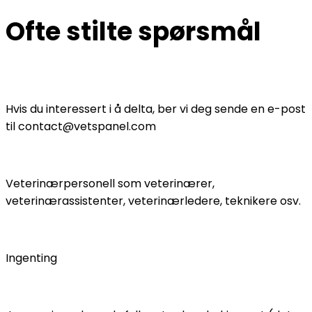
Ofte stilte spørsmål
Hvordan blir jeg medlem i Vetspanel?
Hvis du interessert i å delta, ber vi deg sende en e-post
til
contact@vetspanel.com
Hvem kvalifiserer til å bli med i Vetspanel?
Veterinærpersonell som veterinærer,
veterinærassistenter, veterinærledere, teknikere osv.
Hvor mye koster det å delta?
Ingenting
Kan jeg gjøre ferdig søknaden min senere?