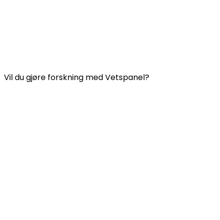
Kontakt oss
Ofte stilte spørsmål
Vilkår og betingelser for Vetspanel
PERSONVERNERKLÆRING FOR VETSPANEL
Vil du gjøre forskning med Vetspanel?
Klikk her.
Vetspanel drives av:
Kynetec
Weston Court, Weston,
Newbury,
Berks,
RG20 8JE