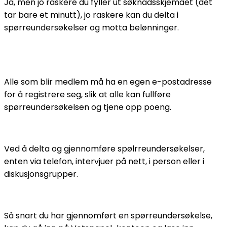
Ja, men jo raskere du fyller ut søknadsskjemaet (det
tar bare et minutt), jo raskere kan du delta i
spørreundersøkelser og motta belønninger.
Alle bruker den samme e-posten på jobb. Kan flere av
oss delta i spørreundersøkelsene likevel?
Alle som blir medlem må ha en egen e-postadresse
for å registrere seg, slik at alle kan fullføre
spørreundersøkelsen og tjene opp poeng.
Hvordan tjener jeg poeng?
Ved å delta og gjennomføre spølrreundersøkelser,
enten via telefon, intervjuer på nett, i person eller i
diskusjonsgrupper.
Når kan jeg begynne å løse inn poengene mine?
Så snart du har gjennomført en spørreundersøkelse,