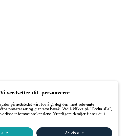
Vi verdsetter ditt personvern:
psler på nettstedet vårt for å gi deg den mest relevante
dine preferanser og gjentatte besøk. Ved å klikke på "Godta alle",
v disse informasjonskapslene. Ytterligere detaljer finner du i
 alle
Avvis alle