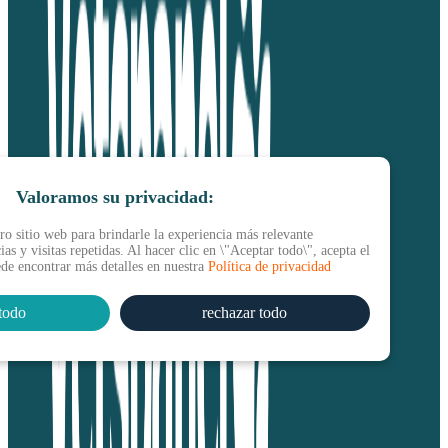
Valoramos su privacidad:
o sitio web para brindarle la experiencia más relevante
as y visitas repetidas. Al hacer clic en \"Aceptar todo\", acepta el
ede encontrar más detalles en nuestra
Política de privacidad
todo
rechazar todo