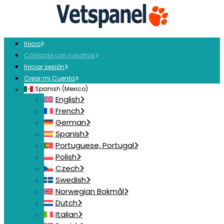
Inicio
Contacte con nosotros
Iniciar sesión
Crear mi Cuenta
Spanish (Mexico)
English
French
German
Spanish
Portuguese, Portugal
Polish
Czech
Swedish
Norwegian Bokmål
Dutch
Italian