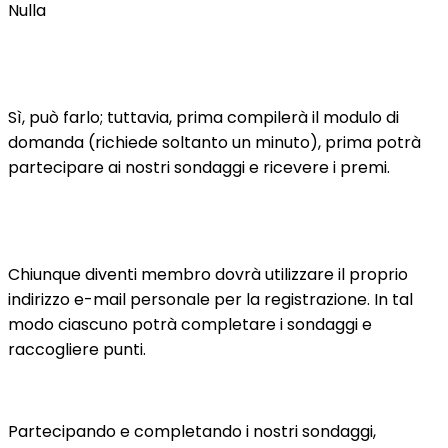
Nulla
Posso compilare la mia domanda in un secondo
tempo?
Sì, può farlo; tuttavia, prima compilerà il modulo di
domanda (richiede soltanto un minuto), prima potrà
partecipare ai nostri sondaggi e ricevere i premi.
Al posto di lavoro condividiamo la stessa e-mail:
possiamo partecipare tutti ai sondaggi?
Chiunque diventi membro dovrà utilizzare il proprio
indirizzo e-mail personale per la registrazione. In tal
modo ciascuno potrà completare i sondaggi e
raccogliere punti.
Come posso guadagnare punti?
Partecipando e completando i nostri sondaggi,