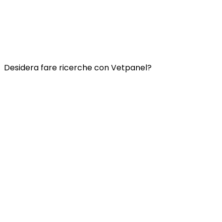
Contatti
Domande frequenti
Termini e condizioni di Vetspanel
INFORMATIVA SULLA PRIVACY DI VETSPANEL
Desidera fare ricerche con Vetpanel?
Clicca qui.
Vetspanel è gestito da:
Kynetec
Weston Court, Weston,
Newbury,
Berks,
RG20 8JE