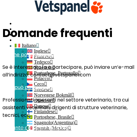
Home
Domande frequenti
Contatti
Login del membro
Iscriviti
Italiano
Inglese
Come posso fare per far parte di Vetspanel?
Francese
Tedesco
Se è interessato/a a partecipare, può inviare un’e-mail
Spagnolo
Portoghese, Portogallo
all’indirizzo:
contact@vetspanel.com
Polacco
Ceco
Chi può partecipare a Vetspanel?
Svedese
Norvegese Bokmål
Professionisti operanti nel settore veterinario, tra cui
Olandese
Danese
assistenti veterinari, dirigenti di strutture veterinarie,
Finlandese
tecnici, ecc.
Portoghese, Brasile
Spagnolo(Argentina)
Quanto costa partecipare?
Spanish (Mexico)