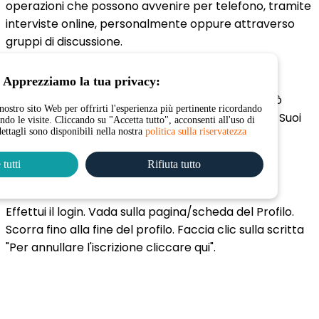
operazioni che possono avvenire per telefono, tramite
interviste online, personalmente oppure attraverso
gruppi di discussione.
Quando posso iniziare a riscattare i miei punti?
Apprezziamo la tua privacy:
Subito dopo avere completato un sondaggio, può
nostro sito Web per offrirti l'esperienza più pertinente ricordando
entrare nel Suo account Vetspanel e riscattare i Suoi
endo le visite. Cliccando su "Accetta tutto", acconsenti all'uso di
dettagli sono disponibili nella nostra
politica sulla riservatezza
punti.
In che modo posso annullare la mia iscrizione a
tutti
Rifiuta tutto
Vetspanel?
Effettui il login. Vada sulla pagina/scheda del Profilo.
Scorra fino alla fine del profilo. Faccia clic sulla scritta
"Per annullare l'iscrizione cliccare qui".
Collegamenti utili: