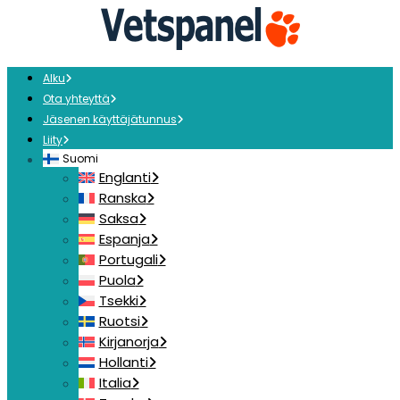
Alku
Ota yhteyttä
Jäsenen käyttäjätunnus
Liity
Suomi
Englanti
Ranska
Saksa
Espanja
Portugali
Puola
Tsekki
Ruotsi
Kirjanorja
Hollanti
Italia