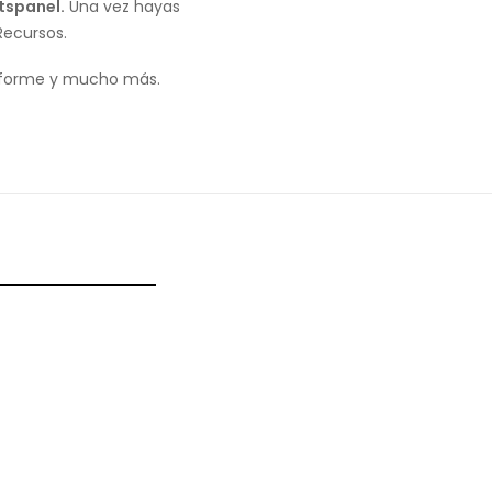
tspanel.
Una vez hayas
Recursos.
nforme y mucho más.
Next