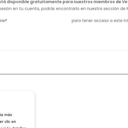
stá disponible gratuitamente para nuestros miembros de Ve
 sesión en tu cuenta, podrás encontrarlo en nuestra sección de 
bro?
Únete a Vetspanel hoy mismo
para tener acceso a este i
cia más
r clic en