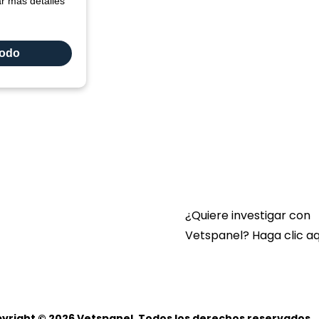
ar más detalles
Enlace:
todo
Contacte con nosotro
Preguntas Frecuentes
Términos y condicione
Vetspanel
POLÍTICA DE PRIVACID
VETSPANEL
¿Quiere investigar con
Vetspanel? Haga clic aq
Haga clic aquí.
yright © 2026 Vetspanel, Todos los derechos reservados.