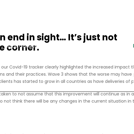
n end in sight… It’s just not
e corner.
Inicio
Contacte con nosotros
Iniciar sesión
Crear mi Cuenta
f our Covid-19 tracker clearly highlighted the increased impact
ans and their practices. Wave 3 shows that the worse may hav
clients has started to grow in all countries as have deliveries o
aken to not assume that this improvement will continue as in a
o not think there will be any changes in the current situation in