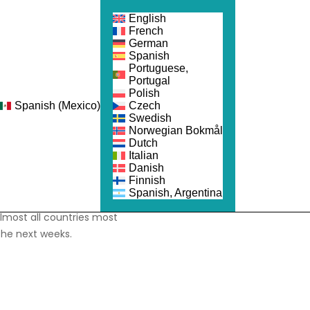
English
French
German
Spanish
Portuguese,
Portugal
Polish
Spanish (Mexico)
Czech
Swedish
Norwegian Bokmål
Dutch
 that the pandemic was
Italian
Danish
e passed. The numbers
Finnish
f pharmaceutical products.
Spanish, Argentina
lmost all countries most
 the next weeks.