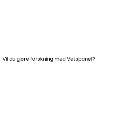
Nyttige lenker:
Kontakt oss
Ofte stilte spørsmål
Vilkår og betingelser for Vetspanel
PERSONVERNERKLÆRING FOR VETSPANEL
Vil du gjøre forskning med Vetspanel?
Klikk her.
Vetspanel drives av:
Kynetec
Weston Court, Weston,
Newbury,
Berks,