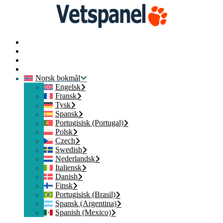
Hjem
Kontakt oss
Logg på
Bli med
Norsk bokmål
Engelsk
Fransk
Tysk
Spansk
Portugisisk (Portugal)
Polsk
Czech
Swedish
Nederlandsk
Italiensk
Danish
Finsk
Portugisisk (Brasil)
Spansk (Argentina)
Spanish (Mexico)