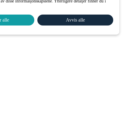
av disse informasjonskapslene. Ytterligere detaljer finner du i
 alle
Avvis alle