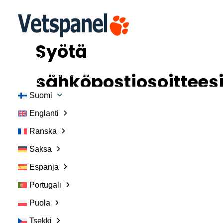
Syötä
Alku
Ota yhteyttä
Jäsenen käyttäjätunnus
sähköpostiosoittees
Liity
Suomi
alle
Englanti
Ranska
vaihtaaksesi
Saksa
salasanasi
Espanja
Portugali
Puola
Tsekki