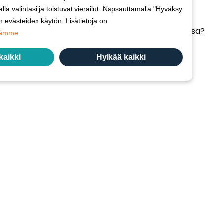
VETSPANELIN TIETOSUOJAKÄYTÄNTÖ
 valintasi ja toistuvat vierailut. Napsauttamalla "Hyväksy
n evästeiden käytön. Lisätietoja on
Haluatko tehdä tutkimuksia Vetspanelin kanssa?
sämme
Napsauta tähän.
kaikki
Hylkää kaikki
Vetspanelia hallinnoi:
Kynetec
Weston Court, Weston,
Newbury,
Berks,
RG20 8JE