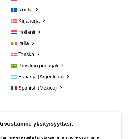
Ruotsi
Kirjanorja
Hollanti
Italia
Tanska
Brasilian portugali
Espanja (Argentiina)
Spanish (Mexico)
Hyödyllisiä linkkejä:
Ota yhteyttä
Arvostamme yksityisyyttäsi:
Usein kysyttyjä kysymyksiä
Vetspanelin käyttöehdot
llamme evästeitä tarjotaksemme sinulle osuvimman