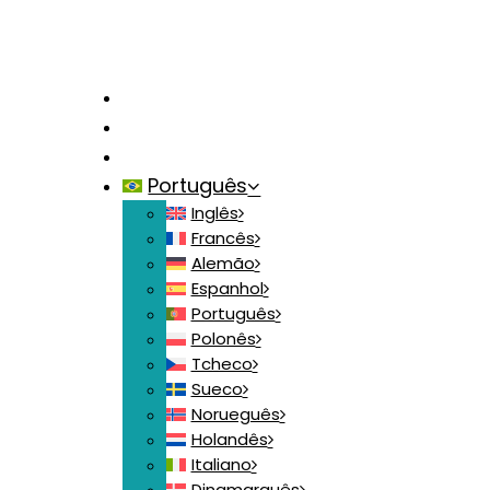
Página Inicial
Contate-nos
Participe
Português
Inglês
Francês
Alemão
Espanhol
Português
Polonês
Tcheco
Sueco
Norueguês
Holandês
Italiano
Dinamarquês