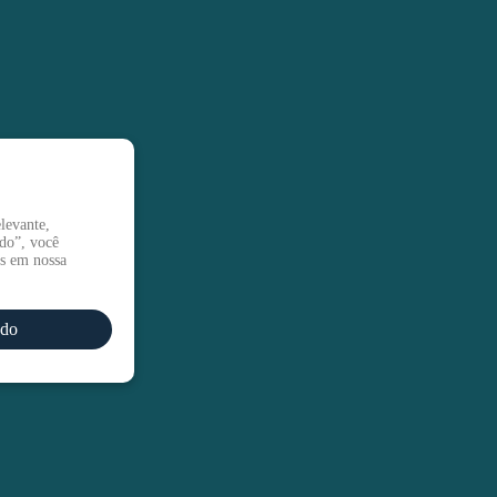
levante,
udo”, você
os em nossa
udo