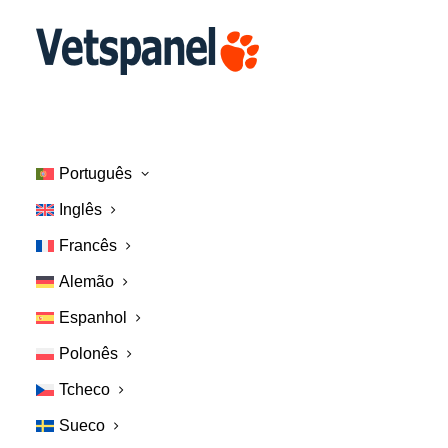
Página Inicial
Entre em contato conosco
Participe
Português
Inglês
Francês
Alemão
Espanhol
Polonês
Tcheco
Sueco