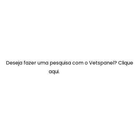
Links úteis:
Contacte-nos
Perguntas Frequentes
Termos e Condições do Vetspanel
POLÍTICA DE PRIVACIDADE DO VETSPANEL
Deseja fazer uma pesquisa com o Vetspanel? Clique
aqui.
Clique aqui.
A Vetspanel é gerida por:
Kynetec
Weston Court, Weston,
Newbury,