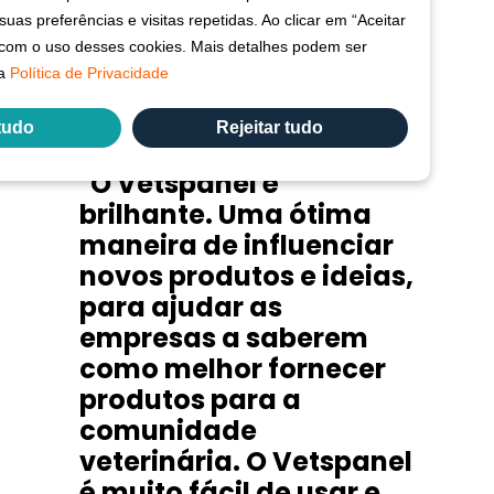
O que nossos
uas preferências e visitas repetidas. Ao clicar em “Aceitar
 com o uso desses cookies. Mais detalhes podem ser
membros dizem
sa
Política de Privacidade
 tudo
Rejeitar tudo
"O Vetspanel é
brilhante. Uma ótima
maneira de influenciar
novos produtos e ideias,
para ajudar as
empresas a saberem
como melhor fornecer
produtos para a
comunidade
veterinária. O Vetspanel
é muito fácil de usar e