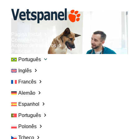
Página Inicial
Contate-nos
Acesso de membros
Participe
Português
Inglês
Francês
Alemão
Participe da nossa
Espanhol
Português
comunidade para
Polonês
profissionais da
Tcheco