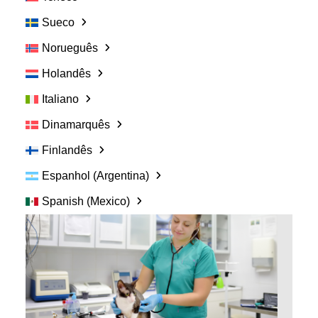
área veterinária e
Sueco
seja pago por suas
Norueguês
opiniões e expertise
Holandês
Italiano
Dinamarquês
Participe
Finlandês
Espanhol (Argentina)
Spanish (Mexico)