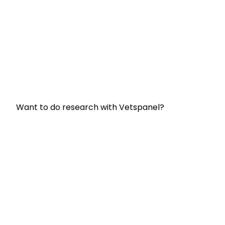
Useful Links:
Entre em contato conosco
Perguntas Frequentes
Termos e Condições do Vetspanel
Política de Privacidade
Want to do research with Vetspanel?
Click here.
A Vetspanel é operada por:
Kynetec
Weston Court, Weston,
Newbury,