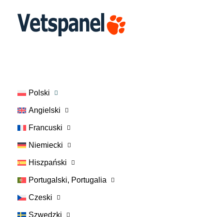
Strona główna
Skontaktuj się z nami
Login członka
Dołącz
Polski
Angielski
Francuski
Niemiecki
Hiszpański
Portugalski, Portugalia
Czeski
Szwedzki