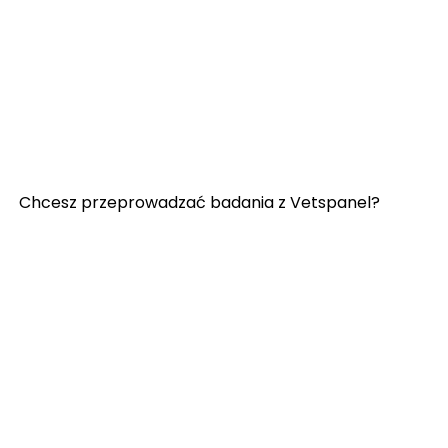
Przydatne łącza:
Skontaktuj się z nami
Najczęściej zadawane pytania
Regulamin Vetspanel
POLITYKA PRYWATNOŚCI VETSPANEL
Chcesz przeprowadzać badania z Vetspanel?
Kliknij
tutaj.
Vetspanel jest obsługiwany przez:
Kynetec
Weston Court, Weston,
Newbury,