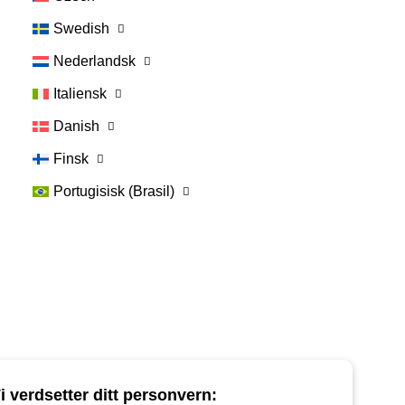
denne e-posten for å
garantere din plass.
Swedish
Nederlandsk
Italiensk
Logg på
Danish
Finsk
Portugisisk (Brasil)
Nyttige lenker:
i verdsetter ditt personvern: