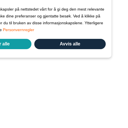
Kontakt oss
kapsler på nettstedet vårt for å gi deg den mest relevante
Ofte stilte spørsmål
ke dine preferanser og gjentatte besøk. Ved å klikke på
r du til bruken av disse informasjonskapslene. Ytterligere
Vilkår og betingelser for Vetspanel
re
Personvernregler
PERSONVERNERKLÆRING FOR VETSPANEL
 alle
Avvis alle
Vil du gjøre forskning med Vetspanel?
Klikk her.
Vetspanel drives av:
Kynetec
Weston Court, Weston,
Newbury,
Berks,