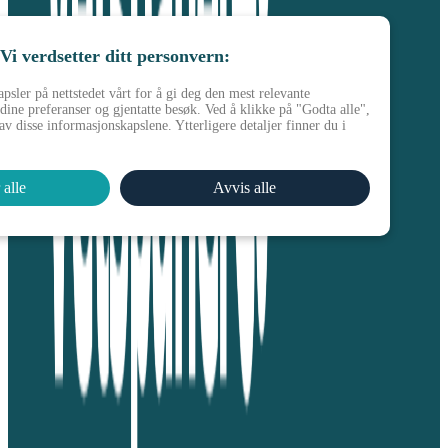
Vi verdsetter ditt personvern:
psler på nettstedet vårt for å gi deg den mest relevante
dine preferanser og gjentatte besøk. Ved å klikke på "Godta alle",
v disse informasjonskapslene. Ytterligere detaljer finner du i
 alle
Avvis alle