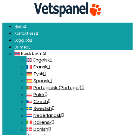
Hjem
Kontakt oss
Logg på
Bli med
Norsk bokmål
Engelsk
Fransk
Tysk
Spansk
Portugisisk (Portugal)
Polsk
Czech
Swedish
Nederlandsk
Italiensk
Danish