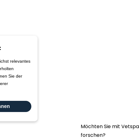
Beitreten
Link:
:
Kontaktieren Sie uns
chst relevantes
FAQ
rholten
mmen Sie der
Allgemeine
erer
Geschäftsbedingunge
Vetspanel
DATENSCHUTZERKLÄR
ehnen
VON VETSPANEL
Möchten Sie mit Vetspa
forschen?
Klicken Sie hi