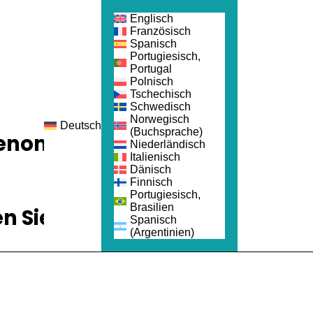
Englisch
Französisch
Spanisch
Portugiesisch,
Portugal
Polnisch
Tschechisch
Schwedisch
Norwegisch
Deutsch
rbindung
(Buchsprache)
ilgenommen haben.
Niederländisch
Italienisch
Dänisch
Finnisch
Portugiesisch,
Brasilien
 Sie sich unten bei
Spanisch
(Argentinien)