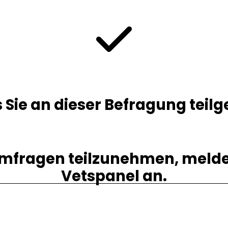
tartseite
Kontaktieren Sie uns
Mitglieder-Login
Eingebettete Ve
s Sie an dieser Befragung te
fragen teilzunehmen, melden
Vetspanel an.