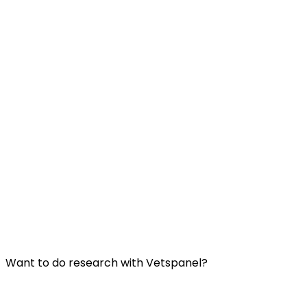
Useful Links:
Entre em contato conosco
Perguntas Frequentes
Termos e Condições do Vetspanel
Política de Privacidade
Want to do research with Vetspanel?
Click here.
A Vetspanel é operada por: