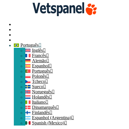
Página Inicial
Contate-nos
Acesso de membros
Participe
Português
Inglês
Francês
Alemão
Espanhol
Português
Polonês
Tcheco
Sueco
Norueguês
Holandês
Italiano
Dinamarquês
Finlandês
Espanhol (Argentina)
Spanish (Mexico)