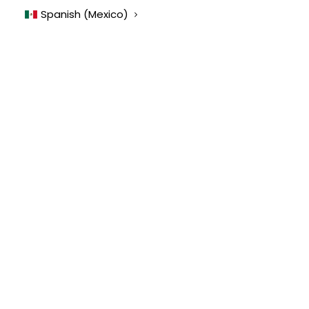
Spanish (Mexico)
Why are stress levels in
corporate practices so
high?
Why are stress levels in corporate practices
so high?
przez James Murtha