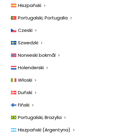
Hiszpański
Pandemic impact on the
veterinary market.
Portugalski, Portugalia
VetsSurvey 2020 – Part 2
Czeski
COVID-19 Global Pandemic impact on the
Szwedzki
veterinary market. VetsSurvey 2020 –…
Norweski bokmål
przez James Murtha
Holenderski
Włoski
Duński
Fiński
Portugalski, Brazylia
Hiszpański (Argentyna)