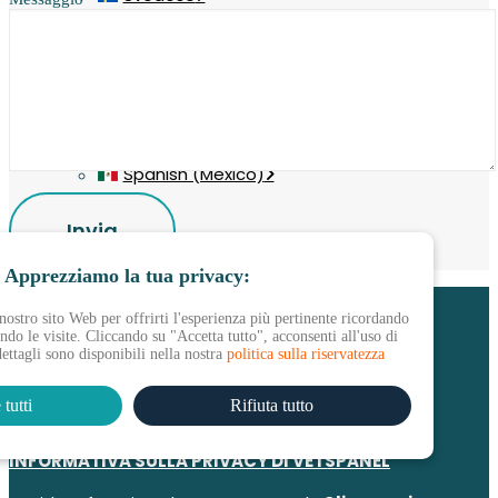
Norvegese Bokmål
Olandese
Danese
Finlandese
Portoghese, Brasile
Spagnolo(Argentina)
Spanish (Mexico)
Apprezziamo la tua privacy:
nostro sito Web per offrirti l'esperienza più pertinente ricordando
Collegamenti utili:
endo le visite. Cliccando su "Accetta tutto", acconsenti all'uso di
dettagli sono disponibili nella nostra
politica sulla riservatezza
Contatti
tutti
Rifiuta tutto
Domande frequenti
Termini e condizioni di Vetspanel
INFORMATIVA SULLA PRIVACY DI VETSPANEL