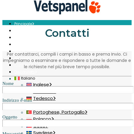
Principale
Contatti
Profilo
Sondaggi
Riscatta
Blog
Per contattarci, compili i campi in basso e prema Invio. Ci
Risorse
impegniamo a esaminare e rispondere a tutte le domande e
Contatti
le richieste nel più breve tempo possibile.
Disconnetti
Italiano
Nome
Inglese
Francese
Tedesco
Indirizzo e-mail
Spagnolo
Portoghese, Portogallo
Oggetto
Polacco
Ceco
Svedese
Messaggio