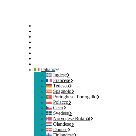
Principale
Profilo
Sondaggi
Riscatta
Blog
Risorse
Contatti
Disconnetti
Italiano
Inglese
Francese
Tedesco
Spagnolo
Portoghese, Portogallo
Polacco
Ceco
Svedese
Norvegese Bokmål
Olandese
Danese
Finlandese