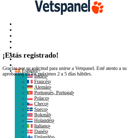
Portal
Perfil
Encuestas
Intercambiar puntos
Blog
Recursos
¡Estás registrado!
Contacte con nosotros
Cerrar sesión
Gracias por su solicitud para unirse a Vetspanel. Esté atento a su
Español
aprobación en los próximos 2 a 5 días hábiles.
Inglés
Francés
Alemán
Portugués, Portugal
Polaco
Checo
Sueco
Bokmål
Holandés
Italiano
Danés
Finlandés