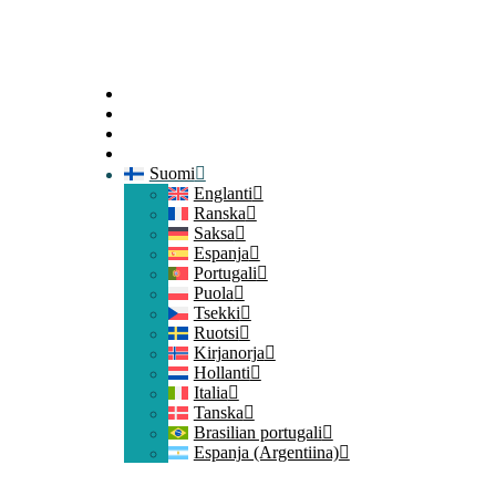
Alku
Ota yhteyttä
Jäsenen käyttäjätunnus
Liity
Suomi
Englanti
Ranska
Saksa
Espanja
Portugali
Puola
Tsekki
Ruotsi
Kirjanorja
Hollanti
Italia
Tanska
Brasilian portugali
Espanja (Argentiina)