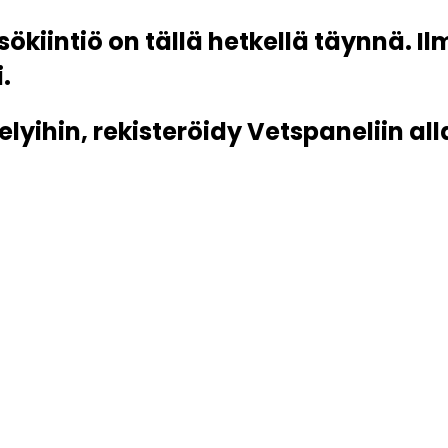
sökiintiö on tällä hetkellä täynnä. I
.
lyihin, rekisteröidy Vetspaneliin all