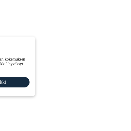
man kokemuksen
ikki" hyväksyt
kki