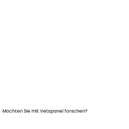
Link:
Kontaktieren Sie uns
FAQ
Allgemeine Geschäftsbedingungen von Vetspanel
DATENSCHUTZERKLÄRUNG VON VETSPANEL
Möchten Sie mit Vetspanel forschen?
Klicken Sie hier.
Vetspanel wird betrieben von: