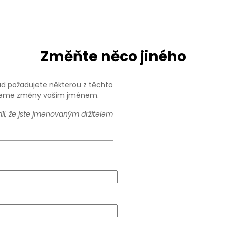
Změňte něco jiného
ud požadujete některou z těchto
edeme změny vaším jménem.
i, že jste jmenovaným držitelem