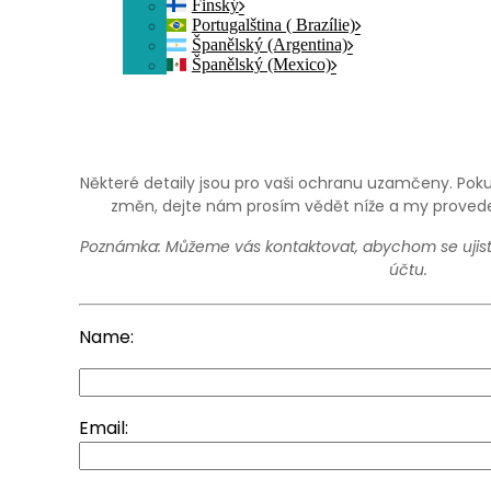
Finský
Portugalština ( Brazílie)
Španělský (Argentina)
Španělský (Mexico)
Některé detaily jsou pro vaši ochranu uzamčeny. Pok
změn, dejte nám prosím vědět níže a my prov
Poznámka: Můžeme vás kontaktovat, abychom se ujistil
účtu.
Name:
Email: