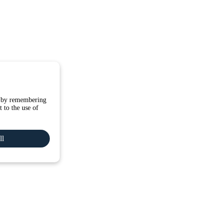
e by remembering
 to the use of
ll