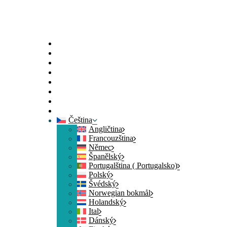
Portál
Profil
Průzkumy
Body z výměny
Blog
Prostředky
Kontaktujte nás
Odhlásit se
Čeština
Angličtina
Francouzština
Němec
Španělský
Portugalština ( Portugalsko)
Polský
Švédský
Norwegian bokmål
Holandský
Ital
Dánský