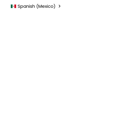
Sales Representative Evaluation
Spanish (Mexico)
by James Murtha