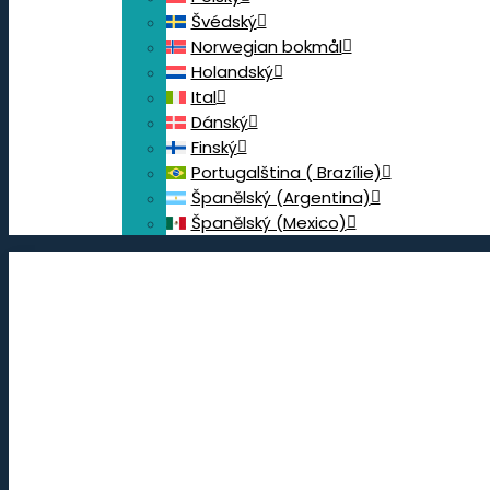
Švédský
Norwegian bokmål
Holandský
Ital
Dánský
Finský
Portugalština ( Brazílie)
Španělský (Argentina)
Španělský (Mexico)