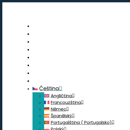
Portál
Profil
Průzkumy
Body z výměny
Blog
Prostředky
Kontaktujte nás
Odhlásit se
Čeština
Angličtina
Francouzština
Němec
Španělský
Portugalština ( Portugalsko)
Polský