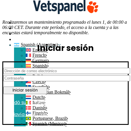
Realizaremos un mantenimiento programado el lunes 1, de 00:00 a
Inicio
06:00 CET. Durante este período, el acceso a la cuenta y a las
Contacte con nosotros
encuestas estará temporalmente no disponible.
Iniciar sesión
Crear mi Cuenta
Spanish (Argentina)
Iniciar sesión
English
French
German
Spanish
Portuguese, Portugal
Polish
Czech
Swedish
Norwegian Bokmål
Dutch
¿Olvidó su contraseña?
Italian
Danish
Finnish
¿Todavía no es miembro? Únase
Portuguese, Brazil
Spanish (Mexico)