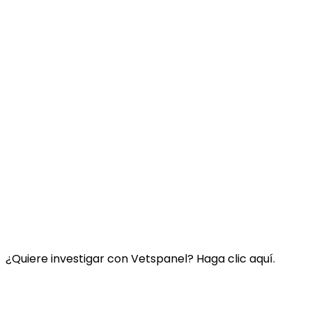
Enlace:
Contacte con nosotros
Preguntas Frecuentes
Términos y condiciones de Vetspanel
POLÍTICA DE PRIVACIDAD DE VETSPANEL
¿Quiere investigar con Vetspanel? Haga clic aquí.
Haga clic aquí.
Vetspanel es operado por: