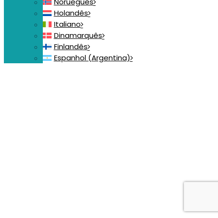
Norueguês
Holandês
Italiano
Dinamarquês
Finlandês
Espanhol (Argentina)