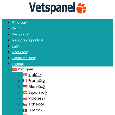
Principal
Perfil
Pesquisas
Resgate de pontos
Blog
Recursos
Contacte-nos
Logout
Português
Inglês
Francês
Alemão
Espanhol
Polonês
Tcheco
Sueco