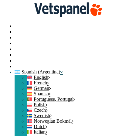
Portal
Perfil
Encuestas
Intercambiar puntos
Blog
Recursos
Contacte con nosotros
Cerrar sesión
Spanish (Argentina)
English
French
German
Spanish
Portuguese, Portugal
Polish
Czech
Swedish
Norwegian Bokmål
Dutch
Italian